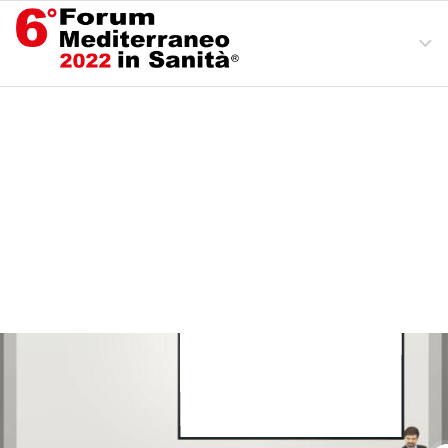
Ingresso
Area Convegni
Mappa Espositori
Esci