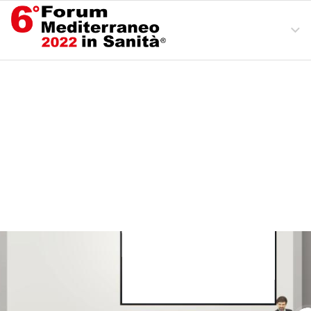
Ingresso
Area Convegni
Mappa Espositori
Esci