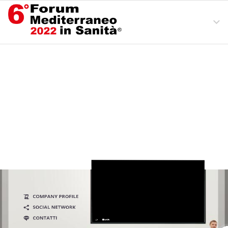
Ingresso
Area Convegni
Mappa Espositori
Esci