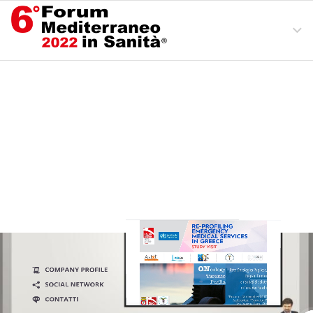
Ingresso
Area Convegni
Mappa Espositori
Esci